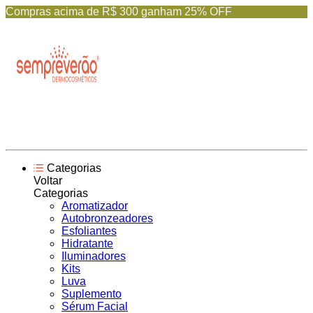
Compras acima de R$ 300 ganham 25% OFF
Categorias
Voltar
Categorias
Aromatizador
Autobronzeadores
Esfoliantes
Hidratante
Iluminadores
Kits
Luva
Suplemento
Sérum Facial