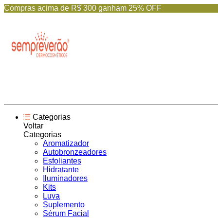
Compras acima de R$ 300 ganham 25% OFF
Categorias
Voltar
Categorias
Aromatizador
Autobronzeadores
Esfoliantes
Hidratante
Iluminadores
Kits
Luva
Suplemento
Sérum Facial